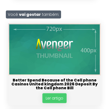
Você
vai gostar
também:
Better Spend Because of the Cell phone
Casinos United kingdom 2026 Deposit By
the Cell phone Bill
Ler artigo