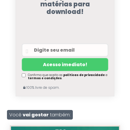
matérias para
download!
Confirmo que aceito as
políticas de privacidade
e
termos e condições
.
100% livre de spam.
Você
vai gostar
também: