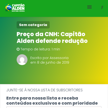
HOME
Sem categoria
Preço da CNH: Capitão
NOTÍCIAS
Alden defende redução
BIOGRAFIA
Tempo de leitura: 1 min
Escrito por Assessoria
DOWNLOADS
em 8 de junho de 2019
EMENDAS
PROJETOS
JUNTE-SE Á NOSSA LISTA DE SUBSCRITORES
Entre para nossa lista e receba
conteúdos exclusivos e com prioridade