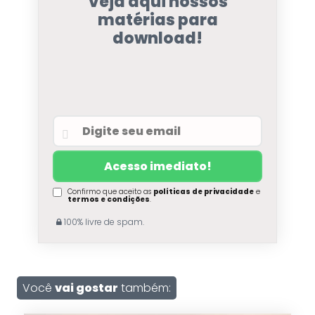
Veja aqui nossos
matérias para
download!
Confirmo que aceito as
políticas de privacidade
e
termos e condições
.
100% livre de spam.
Você
vai gostar
também: