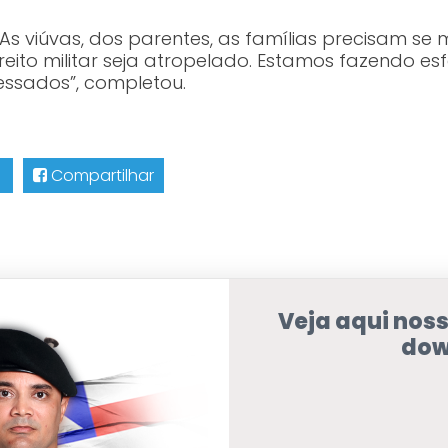
As viúvas, dos parentes, as famílias precisam se m
reito militar seja atropelado. Estamos fazendo e
essados”, completou.
Compartilhar
Veja aqui nos
dow