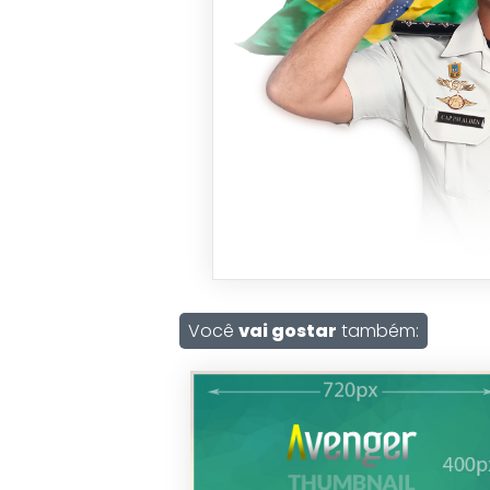
Você
vai gostar
também: