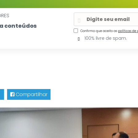
ORES
eba conteúdos
Confirmo que aceito as
políticas de
100% livre de spam.
Compartilhar