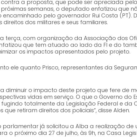
o contra a proposta, que pode ser apreciada pel
as próximas semanas, o deputado enfatizou que 
to encaminhado pelo governador Rui Costa (PT).
direitos dos militares e seus familiares.
 terça, com organização da Associação dos Ofici
en enfatizou que tem atuado ao lado da FI e do t
inimizar os impactos apresentados pelo projeto.
nto ele quanto Prisco, representantes da Seguran
 diminuir o impacto deste projeto que fere de mo
espectivas vidas em serviço. O que o Governo do 
 fugindo totalmente da Legislação Federal e da C
s que retiram direitos dos policiais”, disse Alden.
, o parlamentar já solicitou a Alba a realização d
 o próximo dia 27 de julho, às 9h, na Casa Legisl