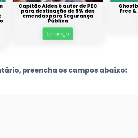
n
Capitão Alden é autor de PEC
Ghostb
para destinação de 5% das
Free &
t
emendas para Segurança
no
Pública
Ler artigo
tário, preencha os campos abaixo: