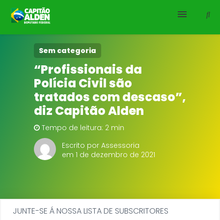
HOME
Sem categoria
“Profissionais da
NOTÍCIAS
Polícia Civil são
tratados com descaso”,
BIOGRAFIA
diz Capitão Alden
DOWNLOADS
Tempo de leitura: 2 min
Escrito por Assessoria
EMENDAS
em 1 de dezembro de 2021
PROJETOS
JUNTE-SE Á NOSSA LISTA DE SUBSCRITORES