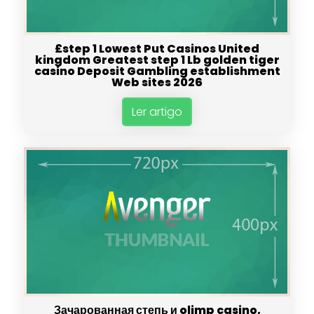
£step 1 Lowest Put Casinos United
kingdom Greatest step 1 Lb golden tiger
casino Deposit Gambling establishment
Web sites 2026
Ler artigo
Зачарованная степь и olimp casino,