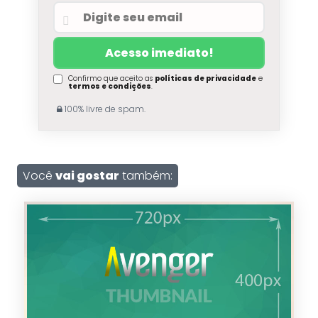
Confirmo que aceito as
políticas de privacidade
e
termos e condições
.
100% livre de spam.
Você
vai gostar
também: