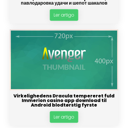
павлодаровка удачи и шепот шакалов
Ler artigo
Virkelighedens Dracula tempereret fuld
Immerion casino app download til
Android blodtørstig fyrste
Ler artigo