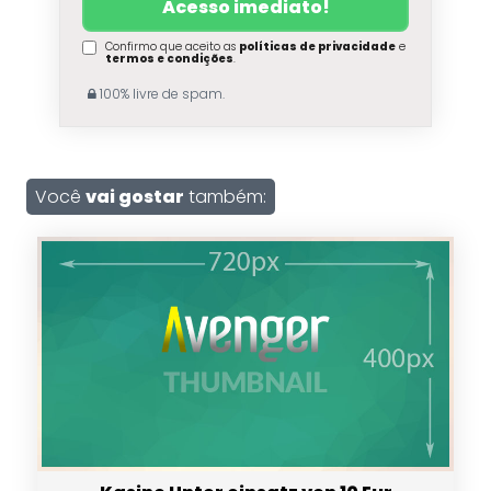
Confirmo que aceito as
políticas de privacidade
e
termos e condições
.
100% livre de spam.
Você
vai gostar
também: