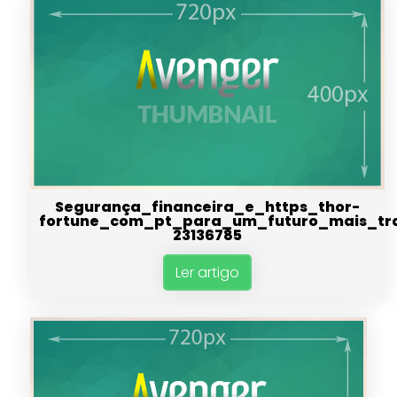
Segurança_financeira_e_https_thor-
fortune_com_pt_para_um_futuro_mais_tra
23136785
Ler artigo