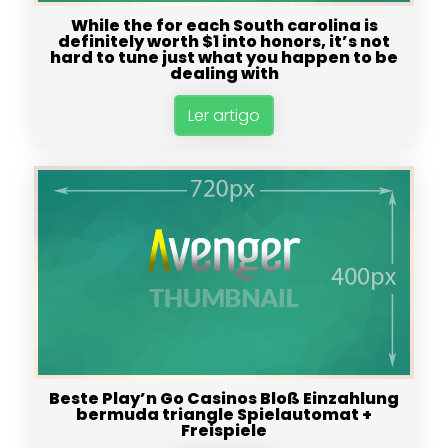
While the for each South carolina is
definitely worth $1 into honors, it’s not
hard to tune just what you happen to be
dealing with
Ler artigo
Beste Play’n Go Casinos Bloß Einzahlung
bermuda triangle Spielautomat +
Freispiele