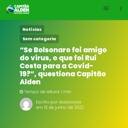
HOME
Notícias
Sem categoria
NOTÍCIAS
“Se Bolsonaro foi amigo
do vírus, o que foi Rui
BIOGRAFIA
Costa para a Covid-
DOWNLOADS
19?”, questiona Capitão
Alden
EMENDAS
Tempo de leitura: 1 min
PROJETOS
Escrito por Assessoria
em 13 de junho de 2022