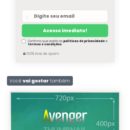
Confirmo que aceito as
políticas de privacidade
e
termos e condições
.
100% livre de spam.
Você
vai gostar
também: