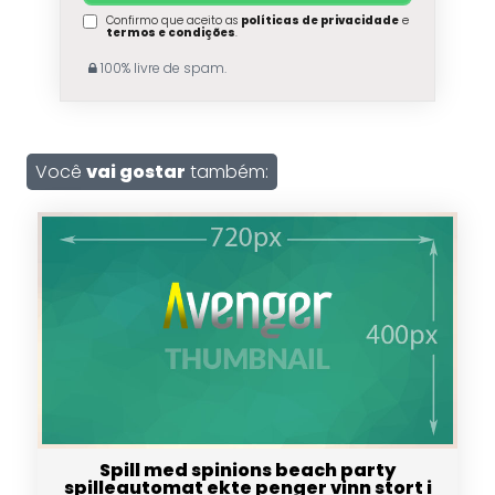
Confirmo que aceito as
políticas de privacidade
e
termos e condições
.
100% livre de spam.
Você
vai gostar
também:
Spill med spinions beach party
spilleautomat ekte penger vinn stort i