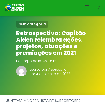
HOME
Sem categoria
Retrospectiva: Capitão
NOTÍCIAS
Alden relembra ações,
projetos, atuações e
BIOGRAFIA
premiações em 2021
DOWNLOADS
Tempo de leitura: 5 min
Escrito por Assessoria
EMENDAS
em 4 de janeiro de 2022
PROJETOS
JUNTE-SE Á NOSSA LISTA DE SUBSCRITORES