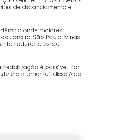
ação seria em locais abertos
mites de distanciamento e
ndêmico onde maiores
de Janeiro, São Paulo, Minas
trito Federal já estão
exibilização é possível. Por
te é o momento”, disse Alden.