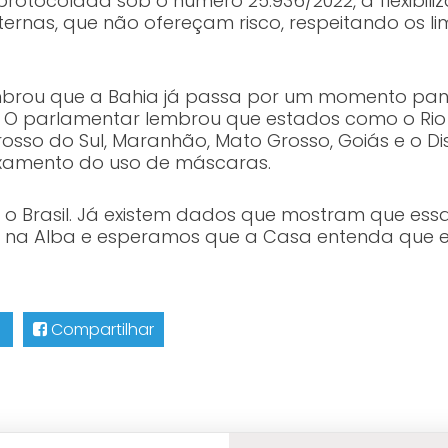
otocolada sob o número 25.936/2022, a flexibiliz
ernas, que não ofereçam risco, respeitando os li
mbrou que a Bahia já passa por um momento pa
as. O parlamentar lembrou que estados como o Rio 
osso do Sul, Maranhão, Mato Grosso, Goiás e o Dis
xamento do uso de máscaras.
 Brasil. Já existem dados que mostram que essa fl
to na Alba e esperamos que a Casa entenda que es
Compartilhar