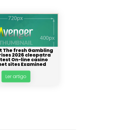
t The fresh Gambling
ises 2026 cleopatra
atest On-line casino
net sites Examined
Ler artigo