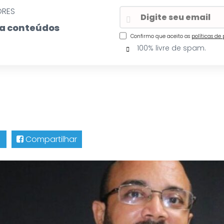
ORES
eba conteúdos
Confirmo que aceito as
políticas de
100% livre de spam.
Compartilhar