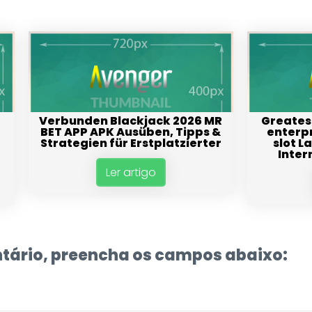
Verbunden Blackjack 2026 MR
Greates
BET APP APK Ausüben, Tipps &
enterpr
Strategien für Erstplatzierter
slot L
Inter
Ler artigo
tário, preencha os campos abaixo: