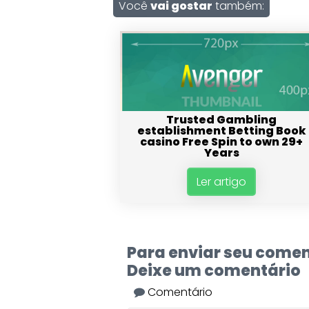
Você
vai gostar
também:
Trusted Gambling
establishment Betting Book
casino Free Spin to own 29+
Years
Ler artigo
Para enviar seu comen
Deixe um comentário
Comentário