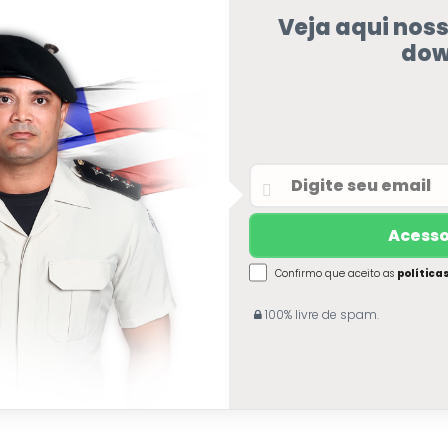
Veja aqui nos
dow
Confirmo que aceito as
política
100% livre de spam.