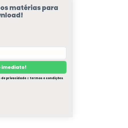
sos matérias para
nload!
s de privacidade
e
termos e condições
.