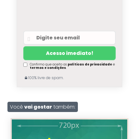
Confirmo que aceito as
políticas de privacidade
e
termos e condições
.
100% livre de spam.
Você
vai gostar
também: