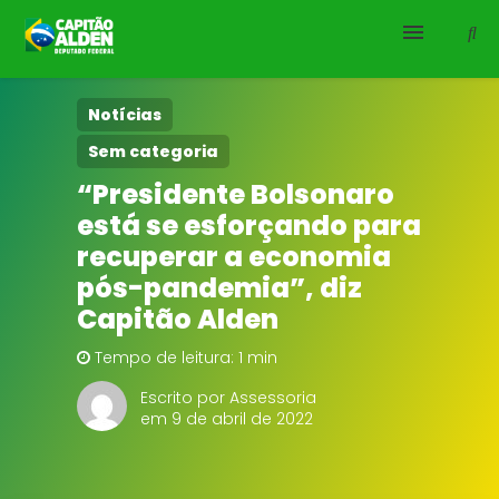
HOME
Notícias
Sem categoria
NOTÍCIAS
“Presidente Bolsonaro
está se esforçando para
BIOGRAFIA
recuperar a economia
DOWNLOADS
pós-pandemia”, diz
Capitão Alden
EMENDAS
Tempo de leitura: 1 min
PROJETOS
Escrito por Assessoria
em 9 de abril de 2022