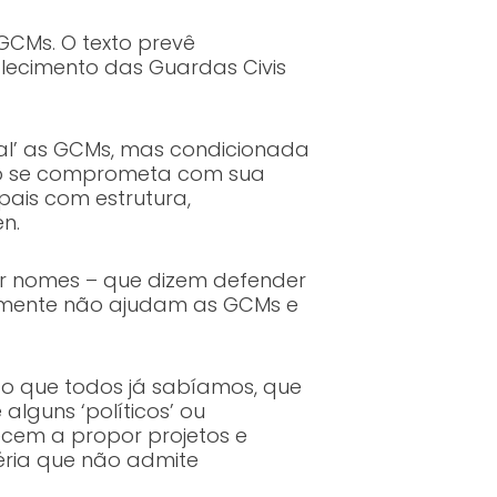
GCMs. O texto prevê
lecimento das Guardas Civis
pal’ as GCMs, mas condicionada
pio se comprometa com sua
pais com estrutura,
en.
ar nomes – que dizem defender
ivamente não ajudam as GCMs e
 o que todos já sabíamos, que
alguns ‘políticos’ ou
cem a propor projetos e
éria que não admite