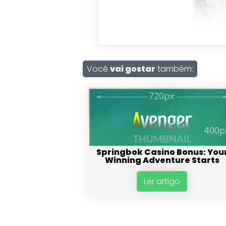
Você
vai gostar
também:
Springbok Casino Bonus: You
Winning Adventure Starts
Ler artigo