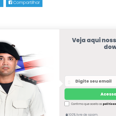
Compartilhar
Veja aqui nos
dow
Confirmo que aceito as
política
100% livre de spam.