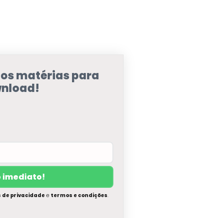
sos matérias para
nload!
s de privacidade
e
termos e condições
.