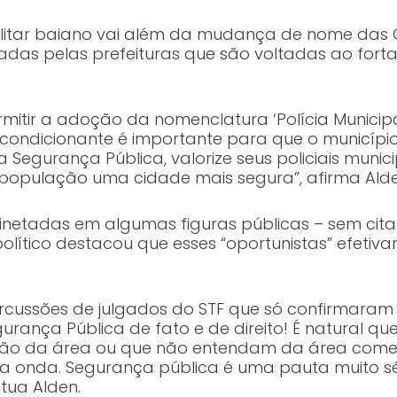
ilitar baiano vai além da mudança de nome das 
das pelas prefeituras que são voltadas ao forta
rmitir a adoção da nomenclatura ‘Polícia Munici
 condicionante é importante para que o municí
Segurança Pública, valorize seus policiais munici
 população uma cidade mais segura”, afirma Ald
netadas em algumas figuras públicas – sem cit
 político destacou que esses “oportunistas” efet
ercussões de julgados do STF que só confirmaram
urança Pública de fato e de direito! É natural que 
o são da área ou que não entendam da área come
ssa onda. Segurança pública é uma pauta muito s
ntua Alden.