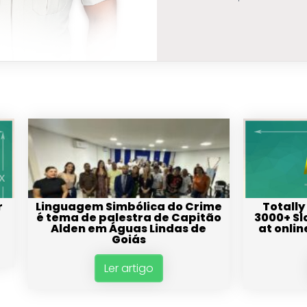
r
Linguagem Simbólica do Crime
Totally
é tema de palestra de Capitão
3000+ Sl
Alden em Águas Lindas de
at onlin
Goiás
Ler artigo