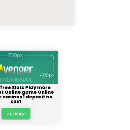
 free Slots Play more
ot Online game Online
e casinos 1 deposit no
cost
Ler artigo