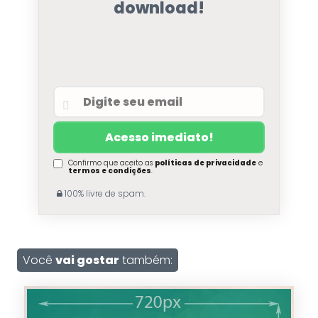
download!
Confirmo que aceito as
políticas de privacidade
e
termos e condições
.
100% livre de spam.
Você
vai gostar
também: