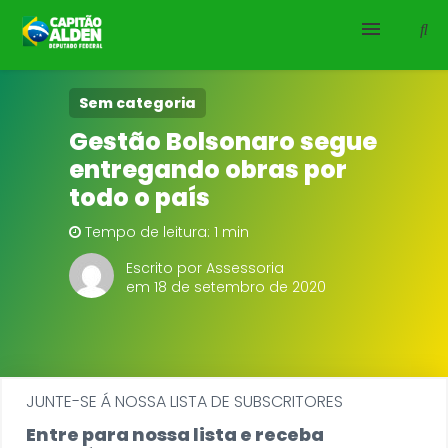
HOME
Sem categoria
Gestão Bolsonaro segue
NOTÍCIAS
entregando obras por
todo o país
BIOGRAFIA
Tempo de leitura: 1 min
DOWNLOADS
Escrito por Assessoria
em 18 de setembro de 2020
EMENDAS
PROJETOS
JUNTE-SE Á NOSSA LISTA DE SUBSCRITORES
Entre para nossa lista e receba