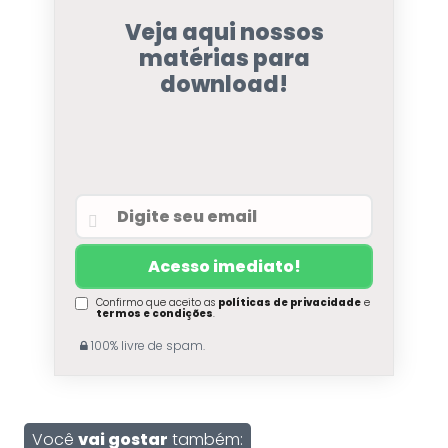
Veja aqui nossos
matérias para
download!
Confirmo que aceito as
políticas de privacidade
e
termos e condições
.
100% livre de spam.
Você
vai gostar
também: