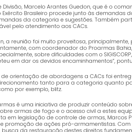
de Divisão, Marcelo Arantes Guedon, que é o com
e o Exército Brasileiro procede junto às demandas 
emandas da categoria e sugestões. Também parti
nsável pelo atendimento aos CACs.
 a reunião foi muito proveitosa, principalmente,
ei, juntamente, com coordenador do Proarmas Bahi
cialmente, sobre dificuldades com o SIGISCORP, 
teu em dar os devidos encaminhamentos”, pontu
a de orientação de abordagens a CACs foi entregue
direcionamento tanto para a categoria quanto p
omo por exemplo, blitz.
mas é uma iniciativa de produzir conteúdo sobre 
as sobre armas de fogo e o acesso civil a estes eq
ta em legislação de controle de armas, Marcos Pol
 e promoção de ações pró-armamentistas. Com es
da busca da restauração destes direitos fundament