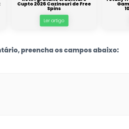
t
Cupto 2026 Cazinouri de Free
Gamb
Spins
1
Ler artigo
tário, preencha os campos abaixo: