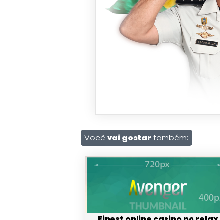
Você
vai gostar
também:
Finest online casino no relax