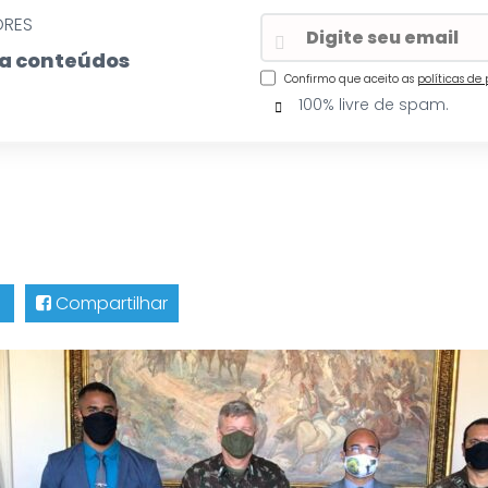
ORES
eba conteúdos
Confirmo que aceito as
políticas de
100% livre de spam.
Compartilhar