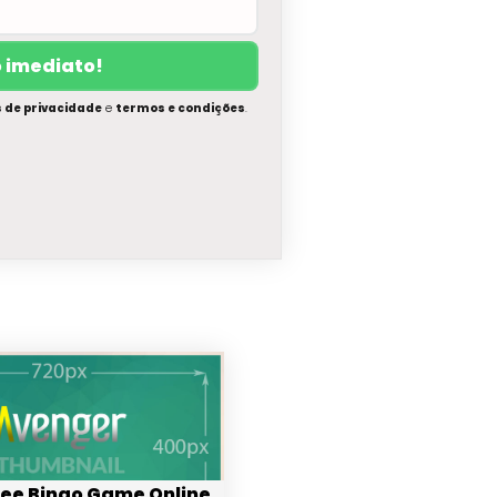
s de privacidade
e
termos e condições
.
free Bingo Game Online