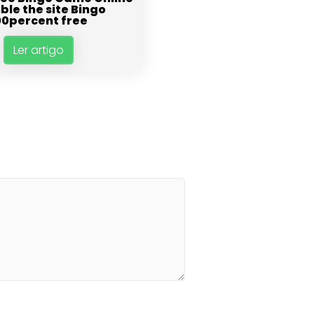
le the site Bingo
00percent free
Ler artigo