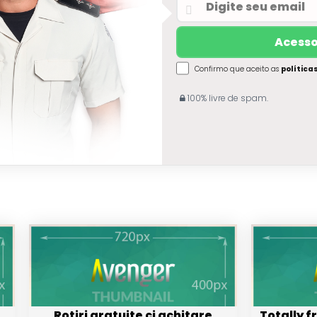
Confirmo que aceito as
política
100% livre de spam.
Rotiri gratuite ci achitare
Totally 