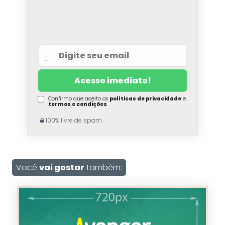
Confirmo que aceito as
políticas de privacidade
e
termos e condições
.
100% livre de spam.
Você
vai gostar
também: