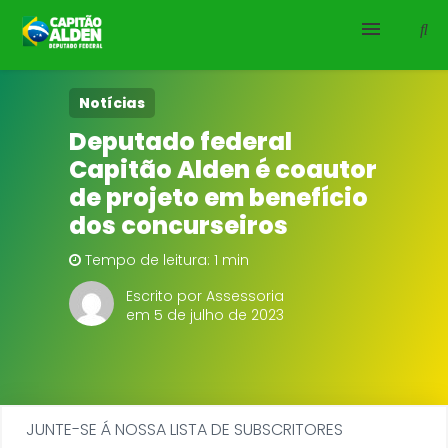
HOME
Notícias
Deputado federal
NOTÍCIAS
Capitão Alden é coautor
de projeto em benefício
BIOGRAFIA
dos concurseiros
DOWNLOADS
Tempo de leitura: 1 min
Escrito por Assessoria
EMENDAS
em 5 de julho de 2023
PROJETOS
JUNTE-SE Á NOSSA LISTA DE SUBSCRITORES