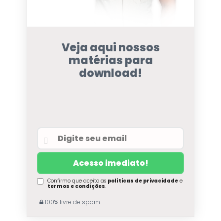
Veja aqui nossos
matérias para
download!
Confirmo que aceito as
políticas de privacidade
e
termos e condições
.
100% livre de spam.