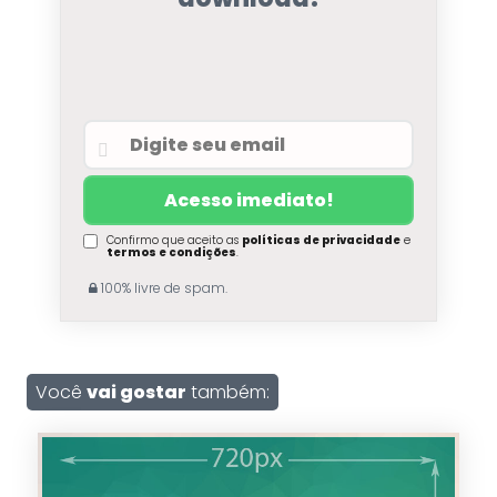
Confirmo que aceito as
políticas de privacidade
e
termos e condições
.
100% livre de spam.
Você
vai gostar
também: