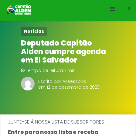
HOME
Notícias
Deputado Capitão
NOTÍCIAS
Alden cumpre agenda
em El Salvador
BIOGRAFIA
Tempo de leitura: 1 min
DOWNLOADS
Escrito por Assessoria
em 12 de dezembro de 2023
EMENDAS
PROJETOS
JUNTE-SE Á NOSSA LISTA DE SUBSCRITORES
Entre para nossa lista e receba