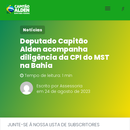
HOME
Notícias
Deputado Capitão
NOTÍCIAS
Alden acompanha
diligência da CPI do MST
BIOGRAFIA
na Bahia
DOWNLOADS
Tempo de leitura: 1 min
Escrito por Assessoria
EMENDAS
em 24 de agosto de 2023
PROJETOS
JUNTE-SE Á NOSSA LISTA DE SUBSCRITORES