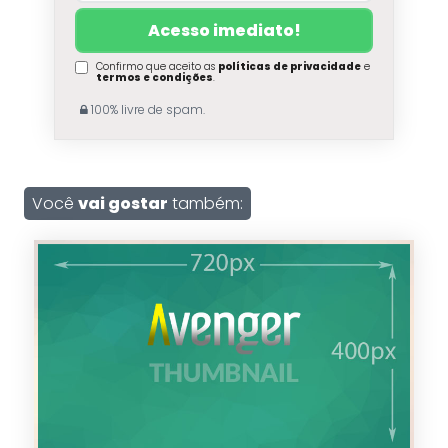
Confirmo que aceito as
políticas de privacidade
e
termos e condições
.
100% livre de spam.
Você
vai gostar
também: