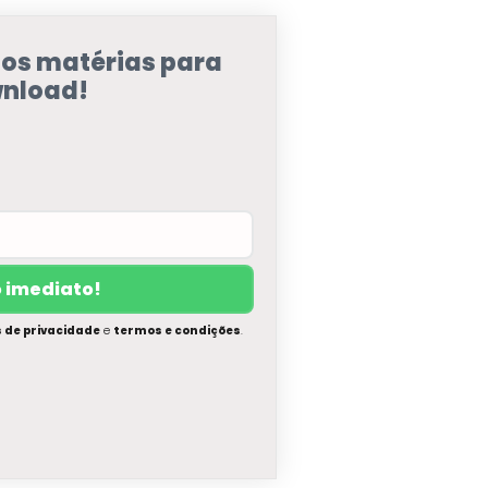
sos matérias para
nload!
s de privacidade
e
termos e condições
.