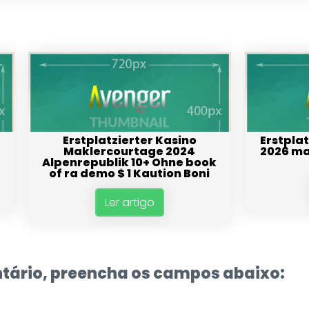
Erstplatzierter Kasino
Erstpla
Maklercourtage 2024
2026 ma
Alpenrepublik 10+ Ohne book
of ra demo $ 1 Kaution Boni
Ler artigo
tário, preencha os campos abaixo: