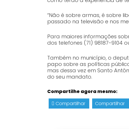
como terão a experiência de t
“Não é sobre armas, é sobre li
passado na televisão e nos mei
Para maiores informações sobre
dos telefones (71) 98187-9104 o
Também no município, o deput
papo sobre as políticas pública
mas dessa vez em Santo Antônio
do seu mandato.
Compartilhe agora mesmo:
Compartilhar
Compartilhar