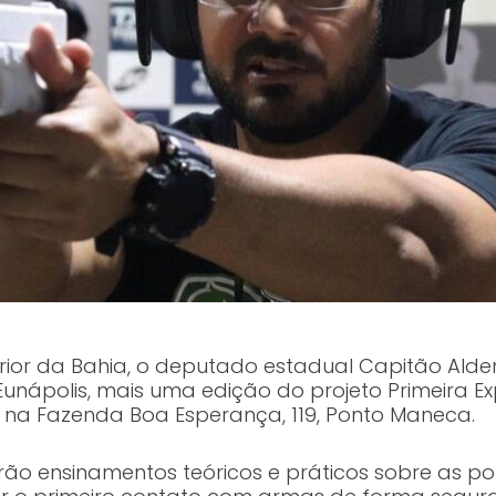
ior da Bahia, o deputado estadual Capitão Alden 
Eunápolis, mais uma edição do projeto Primeira Exp
, na Fazenda Boa Esperança, 119, Ponto Maneca.
erão ensinamentos teóricos e práticos sobre as p