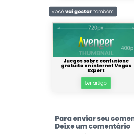
Você
vai gostar
também:
Juegos sobre confusione
gratuito en internet Vegas
Expert
Ler artigo
Para enviar seu comen
Deixe um comentário