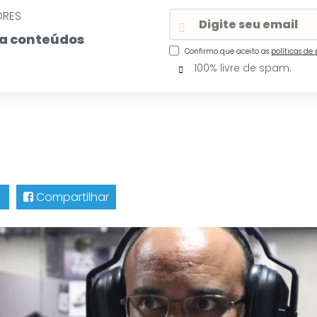
ORES
eba conteúdos
Confirmo que aceito as
políticas de
100% livre de spam.
Compartilhar