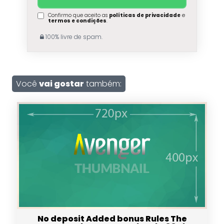
Confirmo que aceito as
políticas de privacidade
e
termos e condições
.
100% livre de spam.
Você
vai gostar
também:
No deposit Added bonus Rules The