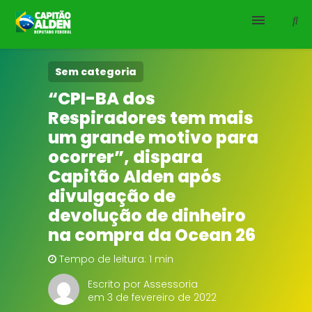
HOME
Sem categoria
“CPI-BA dos
NOTÍCIAS
Respiradores tem mais
um grande motivo para
BIOGRAFIA
ocorrer”, dispara
Capitão Alden após
DOWNLOADS
divulgação de
EMENDAS
devolução de dinheiro
na compra da Ocean 26
PROJETOS
Tempo de leitura: 1 min
Escrito por Assessoria
em 3 de fevereiro de 2022