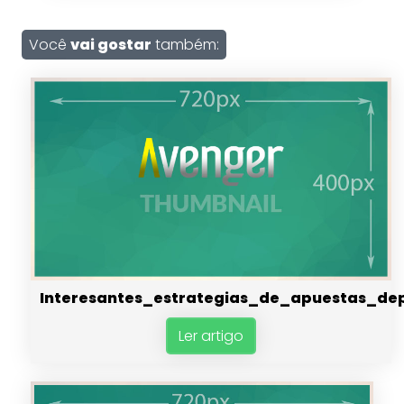
Você
vai gostar
também:
Interesantes_estrategias_de_apuestas_dep
Ler artigo