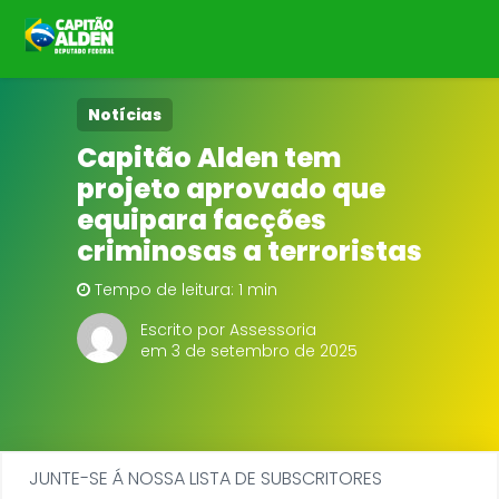
HOME
Notícias
Capitão Alden tem
NOTÍCIAS
projeto aprovado que
equipara facções
BIOGRAFIA
criminosas a terroristas
DOWNLOADS
Tempo de leitura: 1 min
Escrito por Assessoria
EMENDAS
em 3 de setembro de 2025
PROJETOS
JUNTE-SE Á NOSSA LISTA DE SUBSCRITORES