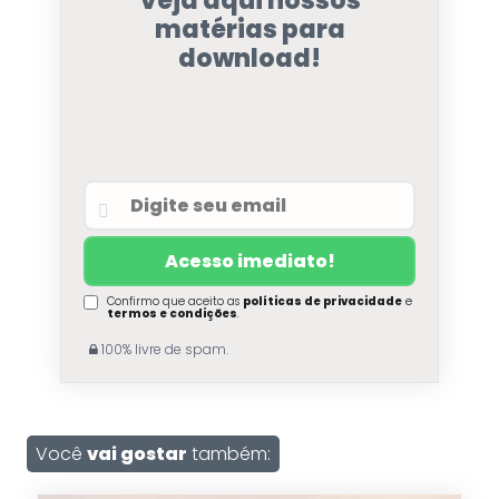
Veja aqui nossos
matérias para
download!
Confirmo que aceito as
políticas de privacidade
e
termos e condições
.
100% livre de spam.
Você
vai gostar
também: