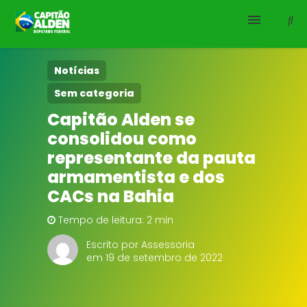
HOME
Notícias
Sem categoria
NOTÍCIAS
Capitão Alden se
consolidou como
BIOGRAFIA
representante da pauta
DOWNLOADS
armamentista e dos
CACs na Bahia
EMENDAS
Tempo de leitura: 2 min
PROJETOS
Escrito por Assessoria
em 19 de setembro de 2022