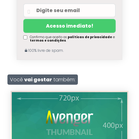
Confirmo que aceito as
políticas de privacidade
e
termos e condições
.
100% livre de spam.
Você
vai gostar
também: