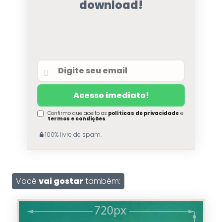
download!
Confirmo que aceito as
políticas de privacidade
e
termos e condições
.
100% livre de spam.
Você
vai gostar
também: