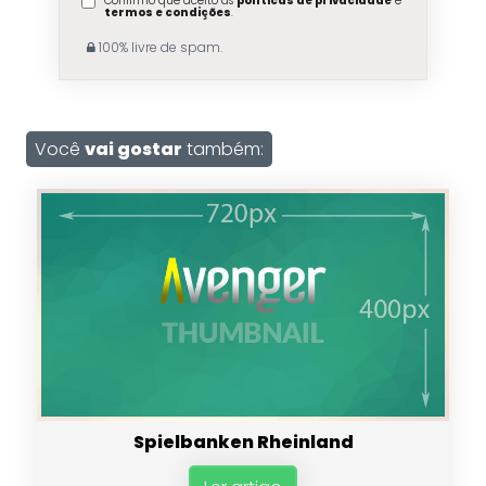
Confirmo que aceito as
políticas de privacidade
e
termos e condições
.
100% livre de spam.
Você
vai gostar
também:
Spielbanken Rheinland