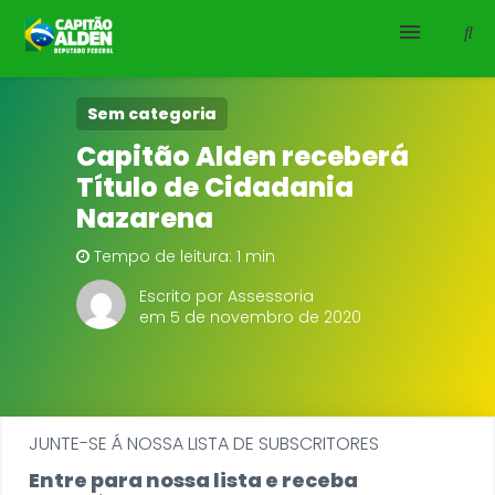
HOME
Sem categoria
Capitão Alden receberá
NOTÍCIAS
Título de Cidadania
Nazarena
BIOGRAFIA
Tempo de leitura: 1 min
DOWNLOADS
Escrito por Assessoria
em 5 de novembro de 2020
EMENDAS
PROJETOS
JUNTE-SE Á NOSSA LISTA DE SUBSCRITORES
Entre para nossa lista e receba