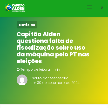
HOME
Notícias
Capitão Alden
NOTÍCIAS
questiona falta de
fiscalização sobre uso
BIOGRAFIA
da máquina pelo PT nas
eleições
DOWNLOADS
Tempo de leitura: 1 min
EMENDAS
Escrito por Assessoria
em 30 de setembro de 2024
PROJETOS