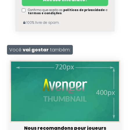
Confirmo que aceito as
políticas de privacidade
e
termos e condições
.
100% livre de spam.
Você
vai gostar
também:
Nous recomandons pour joueurs