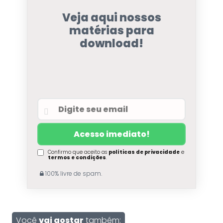
Veja aqui nossos
matérias para
download!
Confirmo que aceito as
políticas de privacidade
e
termos e condições
.
100% livre de spam.
Você
vai gostar
também: