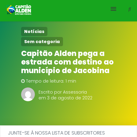
HOME
Notícias
Sem categoria
NOTÍCIAS
Capitão Alden pega a
estrada com destino ao
BIOGRAFIA
município de Jacobina
DOWNLOADS
Tempo de leitura: 1 min
EMENDAS
Escrito por Assessoria
em 3 de agosto de 2022
PROJETOS
JUNTE-SE Á NOSSA LISTA DE SUBSCRITORES