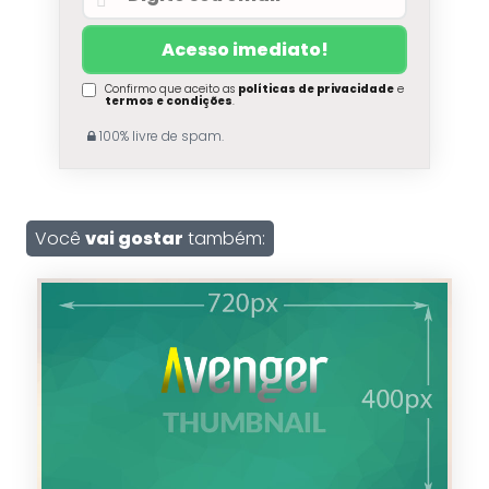
Confirmo que aceito as
políticas de privacidade
e
termos e condições
.
100% livre de spam.
Você
vai gostar
também: