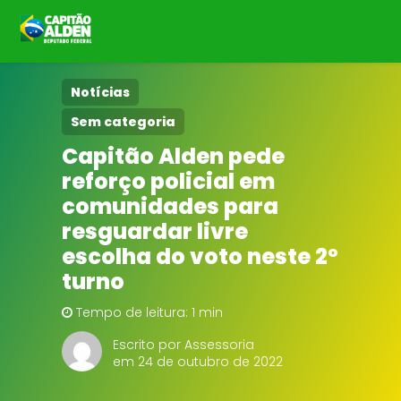
HOME
Notícias
Sem categoria
NOTÍCIAS
Capitão Alden pede
reforço policial em
BIOGRAFIA
comunidades para
DOWNLOADS
resguardar livre
escolha do voto neste 2º
EMENDAS
turno
Tempo de leitura: 1 min
PROJETOS
Escrito por Assessoria
em 24 de outubro de 2022