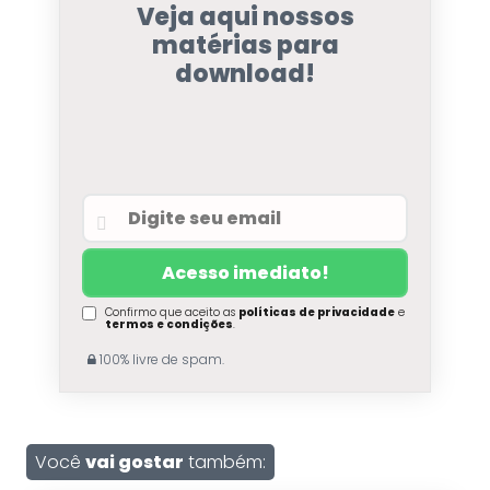
Veja aqui nossos
matérias para
download!
Confirmo que aceito as
políticas de privacidade
e
termos e condições
.
100% livre de spam.
Você
vai gostar
também: