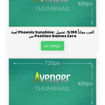
لعبة Phoenix Sunshine: العب مجاناً 100%، تحميل
من Position Games Zero
Ler artigo