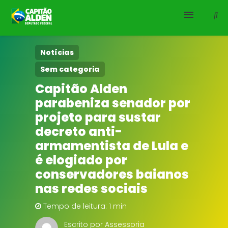
HOME
Notícias
Sem categoria
NOTÍCIAS
Capitão Alden
parabeniza senador por
BIOGRAFIA
projeto para sustar
DOWNLOADS
decreto anti-
armamentista de Lula e
EMENDAS
é elogiado por
conservadores baianos
PROJETOS
nas redes sociais
Tempo de leitura: 1 min
Escrito por Assessoria