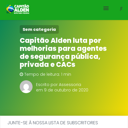
HOME
Sem categoria
Capitão Alden luta por
NOTÍCIAS
melhorias para agentes
de segurança pública,
BIOGRAFIA
privada e CACs
DOWNLOADS
Tempo de leitura: 1 min
Escrito por Assessoria
EMENDAS
em 9 de outubro de 2020
PROJETOS
JUNTE-SE Á NOSSA LISTA DE SUBSCRITORES