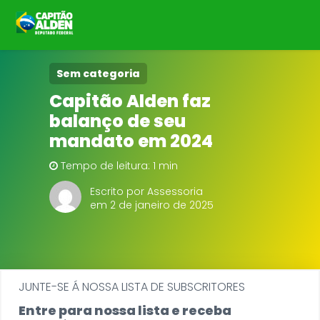
HOME
Sem categoria
Capitão Alden faz
NOTÍCIAS
balanço de seu
mandato em 2024
BIOGRAFIA
Tempo de leitura: 1 min
DOWNLOADS
Escrito por Assessoria
em 2 de janeiro de 2025
EMENDAS
PROJETOS
JUNTE-SE Á NOSSA LISTA DE SUBSCRITORES
Entre para nossa lista e receba