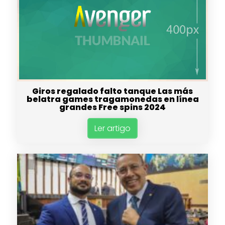
Giros regalado falto tanque Las más
belatra games tragamonedas en línea
grandes Free spins 2024
Ler artigo