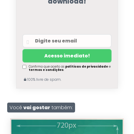
download!
Confirmo que aceito as
políticas de privacidade
e
termos e condições
.
100% livre de spam.
Você
vai gostar
também: