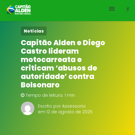
HOME
Notícias
Capitão Alden e Diego
NOTÍCIAS
Castro lideram
motocarreata e
BIOGRAFIA
criticam ‘abusos de
autoridade’ contra
DOWNLOADS
Bolsonaro
EMENDAS
Tempo de leitura: 1 min
Escrito por Assessoria
PROJETOS
em 12 de agosto de 2025