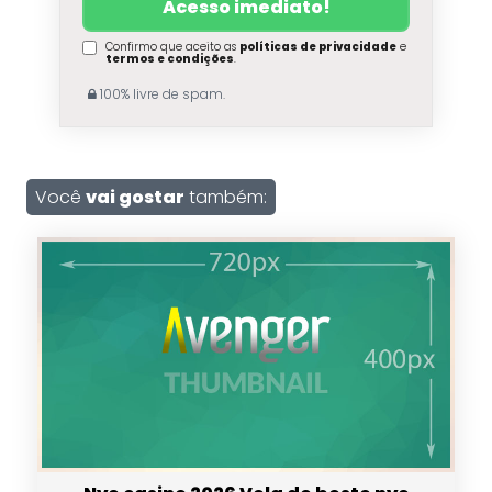
Confirmo que aceito as
políticas de privacidade
e
termos e condições
.
100% livre de spam.
Você
vai gostar
também: