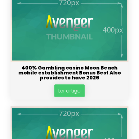
400% Gambling casino Moon Beach
mobile establishment Bonus ️Best Also
provides to have 2026
Ler artigo