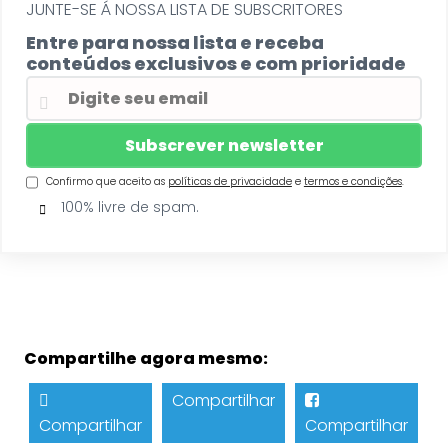
JUNTE-SE Á NOSSA LISTA DE SUBSCRITORES
Entre para nossa lista e receba
conteúdos exclusivos e com prioridade
Confirmo que aceito as
políticas de privacidade
e
termos e condições
.
100% livre de spam.
Compartilhe agora mesmo:
Compartilhar
Compartilhar
Compartilhar