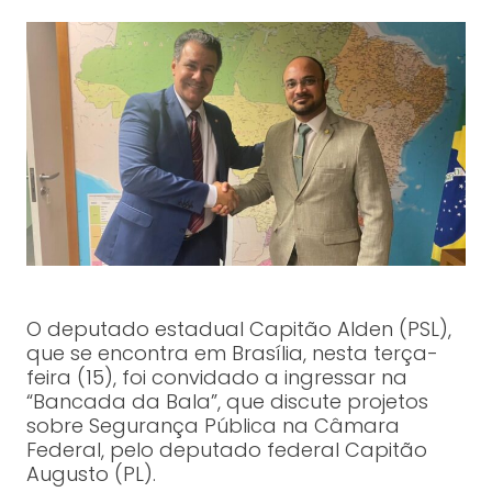
O deputado estadual Capitão Alden (PSL),
que se encontra em Brasília, nesta terça-
feira (15), foi convidado a ingressar na
“Bancada da Bala”, que discute projetos
sobre Segurança Pública na Câmara
Federal, pelo deputado federal Capitão
Augusto (PL).