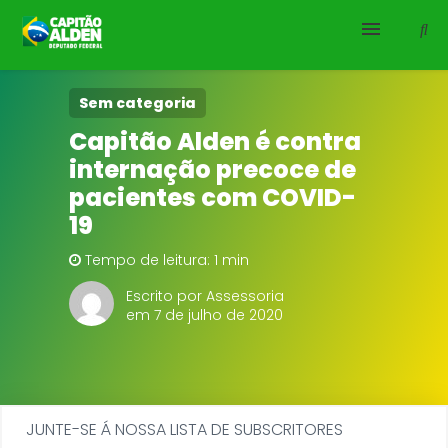
HOME
Sem categoria
Capitão Alden é contra
NOTÍCIAS
internação precoce de
pacientes com COVID-
BIOGRAFIA
19
DOWNLOADS
Tempo de leitura: 1 min
Escrito por Assessoria
EMENDAS
em 7 de julho de 2020
PROJETOS
JUNTE-SE Á NOSSA LISTA DE SUBSCRITORES