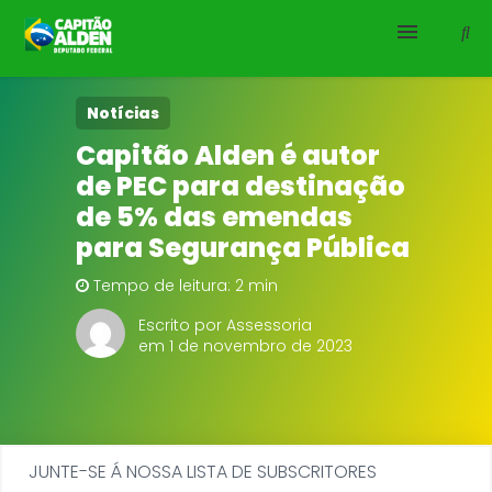
HOME
Notícias
Capitão Alden é autor
NOTÍCIAS
de PEC para destinação
de 5% das emendas
BIOGRAFIA
para Segurança Pública
DOWNLOADS
Tempo de leitura: 2 min
Escrito por Assessoria
EMENDAS
em 1 de novembro de 2023
PROJETOS
JUNTE-SE Á NOSSA LISTA DE SUBSCRITORES