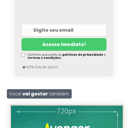
Confirmo que aceito as
políticas de privacidade
e
termos e condições
.
100% livre de spam.
Você
vai gostar
também: