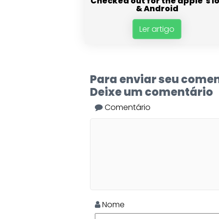
Checked out for the apple’s i
& Android
Ler artigo
Para enviar seu comen
Deixe um comentário
Comentário
Nome