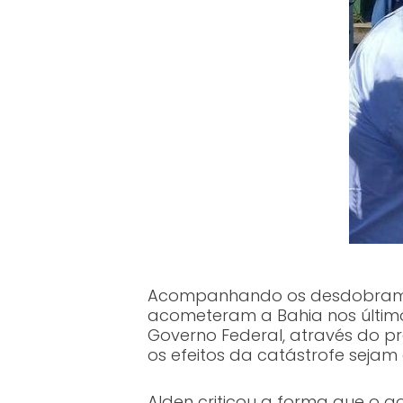
Acompanhando os desdobrament
acometeram a Bahia nos último
Governo Federal, através do pr
os efeitos da catástrofe sejam
Alden criticou a forma que o g