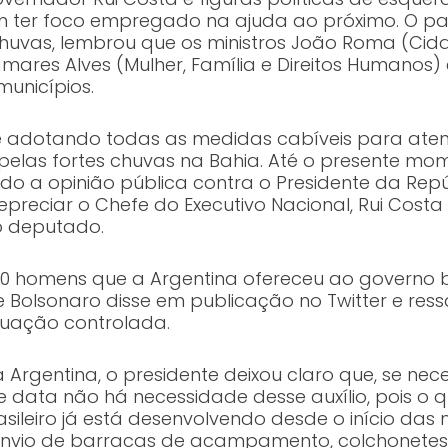
m ter foco empregado na ajuda ao próximo. O pa
chuvas, lembrou que os ministros João Roma (Cid
mares Alves (Mulher, Família e Direitos Humanos
municípios.
me adotando todas as medidas cabíveis para at
elas fortes chuvas na Bahia. Até o presente mom
ndo a opinião pública contra o Presidente da Repúb
epreciar o Chefe do Executivo Nacional, Rui Cost
 o deputado.
0 homens que a Argentina ofereceu ao governo br
 Bolsonaro disse em publicação no Twitter e res
tuação controlada.
Argentina, o presidente deixou claro que, se nece
te data não há necessidade desse auxílio, pois o 
sileiro já está desenvolvendo desde o início das 
io de barracas de acampamento, colchonetes, c