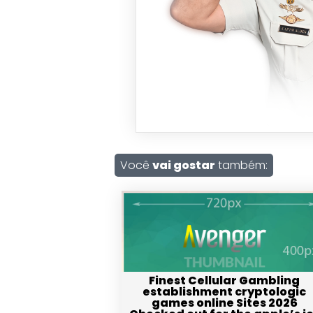
Você
vai gostar
também:
Finest Cellular Gambling
establishment cryptologic
games online Sites 2026