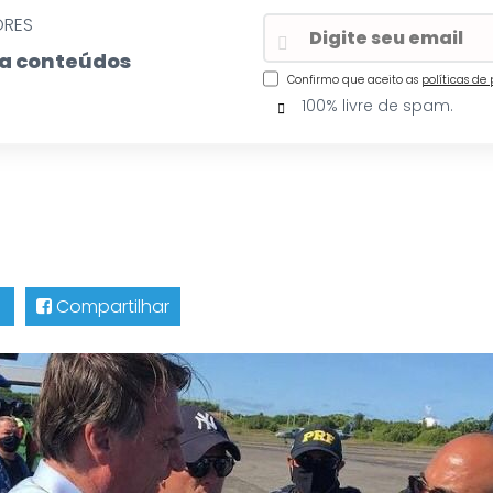
ORES
eba conteúdos
Confirmo que aceito as
políticas de
100% livre de spam.
Compartilhar