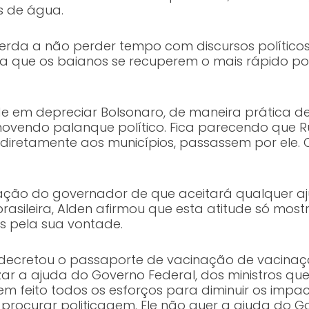
es de água.
erda a não perder tempo com discursos político
a que os baianos se recuperem o mais rápido pos
em depreciar Bolsonaro, de maneira prática deve
movendo palanque político. Fica parecendo que Ru
s diretamente aos municípios, passassem por ele.
ação do governador de que aceitará qualquer aju
rasileira, Alden afirmou que esta atitude só most
s pela sua vontade.
e decretou o passaporte de vacinação de vacinaç
izar a ajuda do Governo Federal, dos ministros q
em feito todos os esforços para diminuir os impa
is procurar politicagem. Ele não quer a ajuda do 