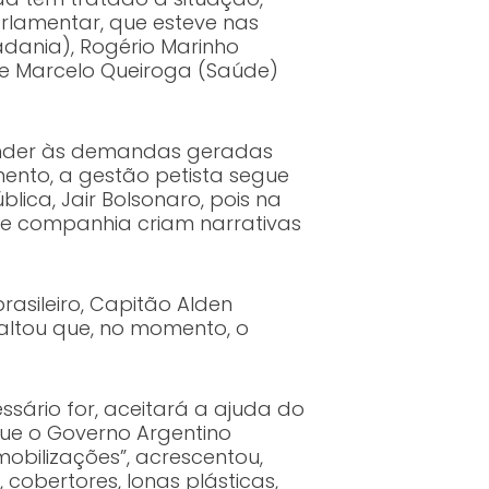
rlamentar, que esteve nas
adania), Rogério Marinho
) e Marcelo Queiroga (Saúde)
ender às demandas geradas
ento, a gestão petista segue
lica, Jair Bolsonaro, pois na
a e companhia criam narrativas
asileiro, Capitão Alden
saltou que, no momento, o
ssário for, aceitará a ajuda do
que o Governo Argentino
mobilizações”, acrescentou,
obertores, lonas plásticas,