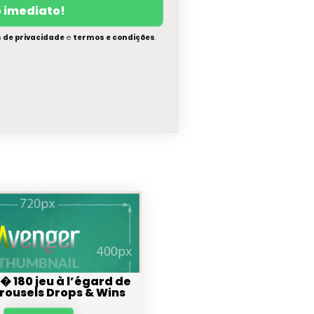
s de privacidade
e
termos e condições
.
 � 180 jeu à l’égard de
rrousels Drops & Wins