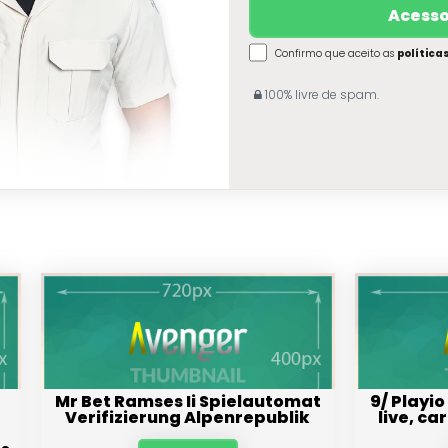
Confirmo que aceito as
política
100% livre de spam.
Mr Bet Ramses Ii Spielautomat
9/ Playio
Verifizierung Alpenrepublik
live, ca