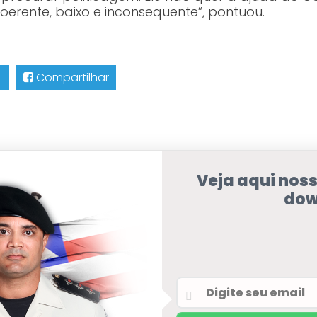
oerente, baixo e inconsequente”, pontuou.
Compartilhar
Veja aqui nos
dow