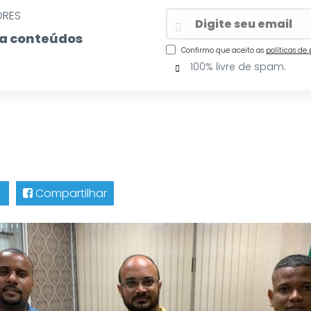
ORES
eba conteúdos
Confirmo que aceito as
políticas de
100% livre de spam.
Compartilhar