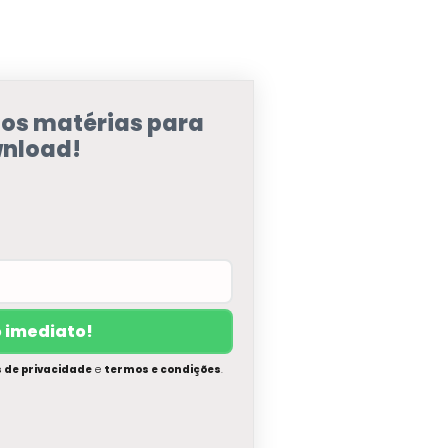
sos matérias para
nload!
s de privacidade
e
termos e condições
.