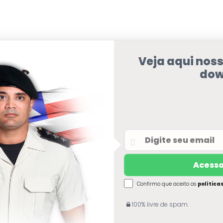
Veja aqui nos
dow
Confirmo que aceito as
política
100% livre de spam.