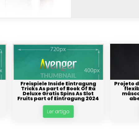
Freispiele Inside Eintragung
Projeto 
a
Tricks As part of Book Of Ra
flexi
Deluxe Gratis Spins As Slot
másca
Fruits part of Eintragung 2024
abe
Ler artigo