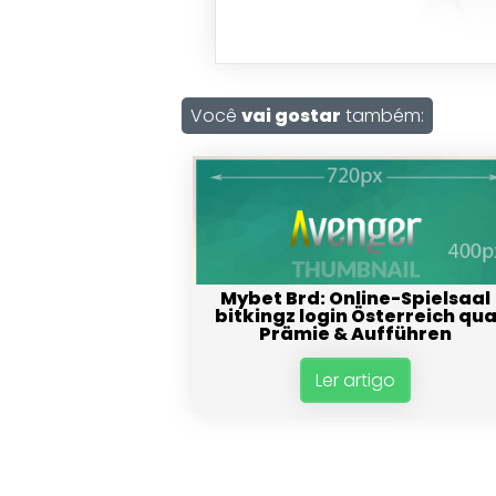
Você
vai gostar
também:
Mybet Brd: Online-Spielsaal
bitkingz login Österreich qu
Prämie & Aufführen
Ler artigo