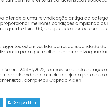
l, e também referente às características socioec
iva atende a uma reivindicação antiga da categor
o proporcionar melhores condições ampliando os 
ltima quarta-feira (9), o deputado recebeu em se
s agentes está investida da responsabilidade do 
ofissionais para que melhor possam salvaguardar s
 o número 24.481/2022, foi mais uma colaboração
amos trabalhando de maneira conjunta para que a 
amentista”, completou Capitão Alden.
Compartilhar