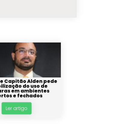
de Capitão Alden pede
bilização do uso de
ras em ambientes
rtos e fechados
Ler artigo