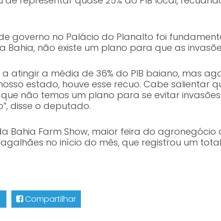
u de representar quase 25% do PIB local, recuando
de governo no Palácio do Planalto foi fundament
a Bahia, não existe um plano para que as invasõe
 a atingir a média de 36% do PIB baiano, mas ag
nosso estado, houve esse recuo. Cabe salientar 
 que não temos um plano para se evitar invasões
, disse o deputado.
a Bahia Farm Show, maior feira do agronegócio d
agalhães no início do mês, que registrou um total
Compartilhar