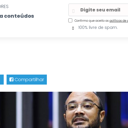
ORES
eba conteúdos
Confirmo que aceito as
políticas de
100% livre de spam.
Compartilhar