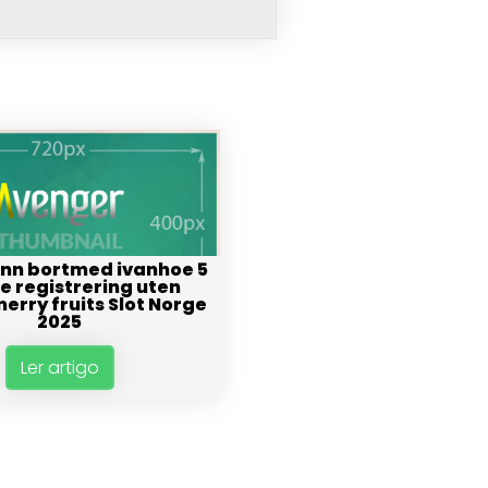
inn bortmed ivanhoe 5
e registrering uten
erry fruits Slot Norge
2025
Ler artigo