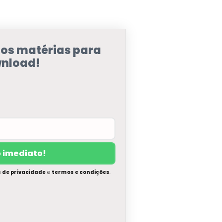
sos matérias para
nload!
s de privacidade
e
termos e condições
.