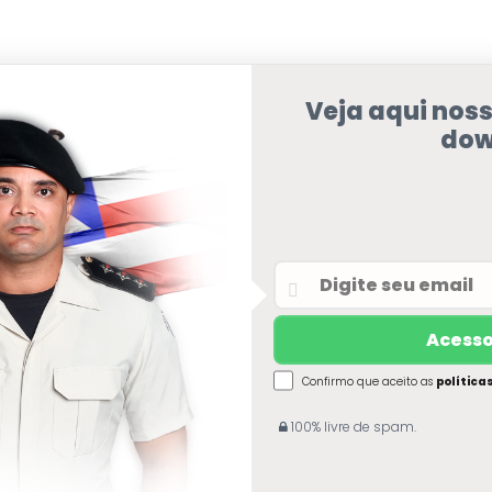
Veja aqui nos
dow
Confirmo que aceito as
política
100% livre de spam.