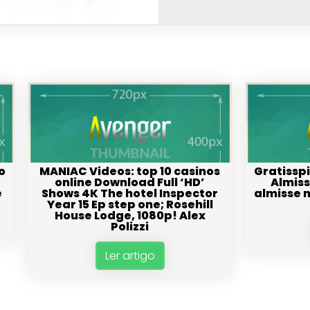
o
MANIAC Videos: top 10 casinos
Gratissp
t
online Download Full ‘HD’
Almiss
e
Shows 4K The hotel Inspector
almisse m
Year 15 Ep step one; Rosehill
House Lodge, 1080p! Alex
Polizzi
Ler artigo