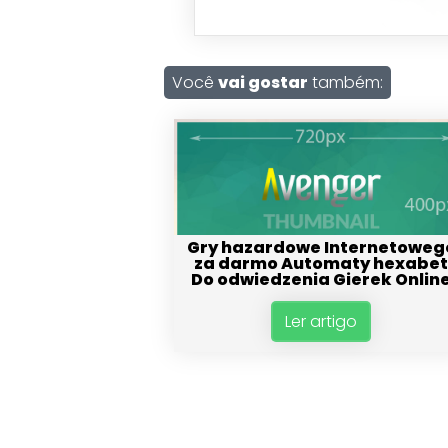
Você
vai gostar
também:
Gry hazardowe Internetoweg
za darmo Automaty hexabe
Do odwiedzenia Gierek Onlin
Ler artigo