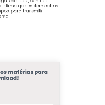
igatoriedade, contra o
, afirma que existem outras
os, para transmitir
enta.
sos matérias para
nload!