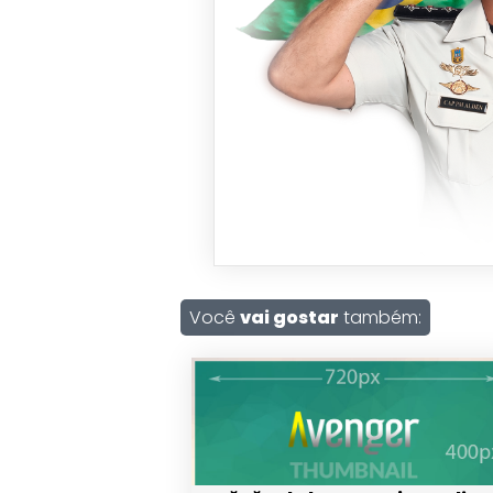
Você
vai gostar
também: