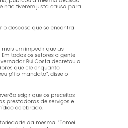
ana, publicou a mesma decisão
 não tiverem justa causa para
r o descaso que se encontra
a mais em impedir que as
 Em todos os setores a gente
governador Rui Costa decretou a
dores que ele enquanto
eu pífio mandato”, disse o
erão exigir que os preceitos
as prestadoras de serviços e
rídico celebrado.
atoriedade da mesma. “Tomei