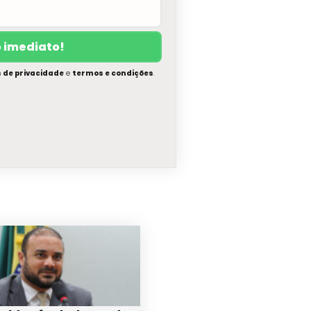
s de privacidade
e
termos e condições
.