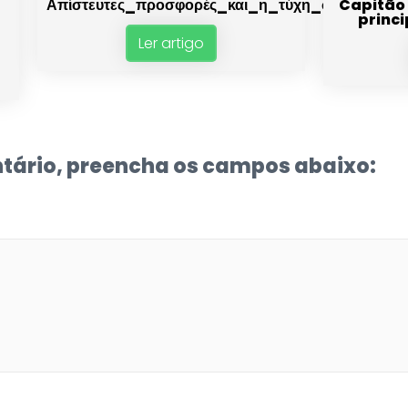
Απίστευτες_προσφορές_και_η_τύχη_σου_στο_p
Capitão 
ă
princi
Ler artigo
tário, preencha os campos abaixo: