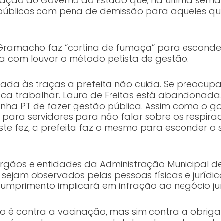
nação do Governo do Estado que, na última sem
públicos com pena de demissão para aqueles que
 Gramacho faz “cortina de fumaça” para esconde
ica com louvor o método petista de gestão.
gada às traças a prefeita não cuida. Se preocup
a trabalhar. Lauro de Freitas está abandonada.
irinha PT de fazer gestão pública. Assim como o 
para servidores para não falar sobre os respira
te fez, a prefeita faz o mesmo para esconder o s
gãos e entidades da Administração Municipal dev
 sejam observados pelas pessoas físicas e jurídic
cumprimento implicará em infração ao negócio ju
o é contra a vacinação, mas sim contra a obrig