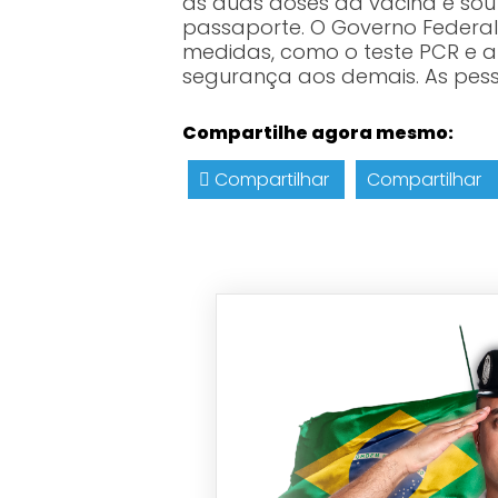
as duas doses da vacina e sou
passaporte. O Governo Federal
medidas, como o teste PCR e 
segurança aos demais. As pess
Compartilhe agora mesmo:
Compartilhar
Compartilhar