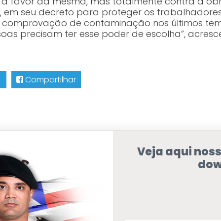
 a favor da mesma, mas totalmente contra a obr
, em seu decreto para proteger os trabalhadores
a comprovação de contaminação nos últimos temp
oas precisam ter esse poder de escolha”, acresc
Compartilhar
Veja aqui nos
dow