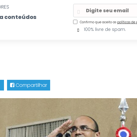
ORES
eba conteúdos
Confirmo que aceito as
políticas de
100% livre de spam.
Compartilhar