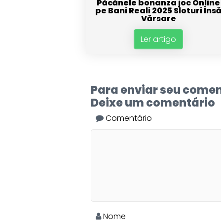
Păcănele bonanza joc Online
pe Bani Reali 2025 Sloturi Îns
Vărsare
Ler artigo
Para enviar seu comen
Deixe um comentário
Comentário
Nome