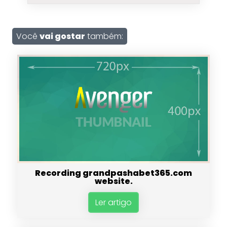
Você
vai gostar
também:
Recording grandpashabet365.com
website.
Ler artigo