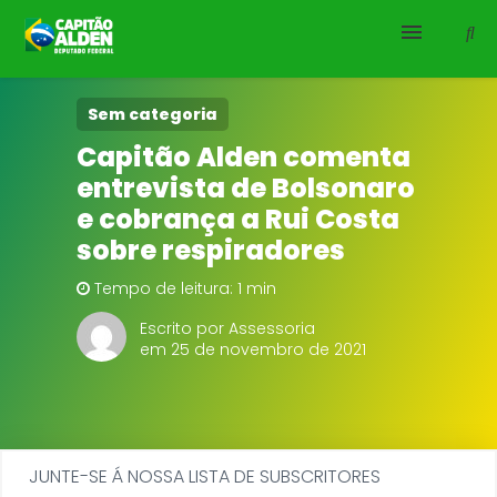
HOME
Sem categoria
Capitão Alden comenta
NOTÍCIAS
entrevista de Bolsonaro
e cobrança a Rui Costa
BIOGRAFIA
sobre respiradores
DOWNLOADS
Tempo de leitura: 1 min
Escrito por Assessoria
EMENDAS
em 25 de novembro de 2021
PROJETOS
JUNTE-SE Á NOSSA LISTA DE SUBSCRITORES