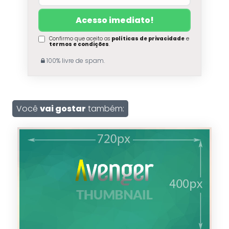
Confirmo que aceito as
políticas de privacidade
e
termos e condições
.
100% livre de spam.
Você
vai gostar
também: