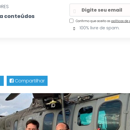
ORES
eba conteúdos
Confirmo que aceito as
políticas de
100% livre de spam.
Compartilhar