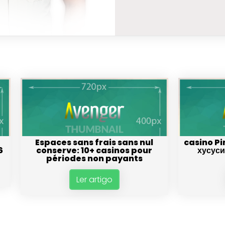
Espaces sans frais sans nul
casino Pi
6
conserve: 10+ casinos pour
хусуси
périodes non payants
Ler artigo