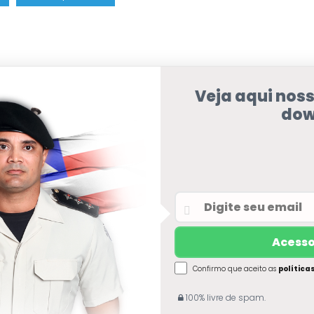
Veja aqui nos
dow
Confirmo que aceito as
política
100% livre de spam.