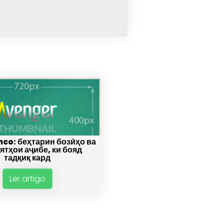
nco: беҳтарин бозӣҳо ва
ятҳои аҷибе, ки бояд
тадқиқ кард
Ler artigo