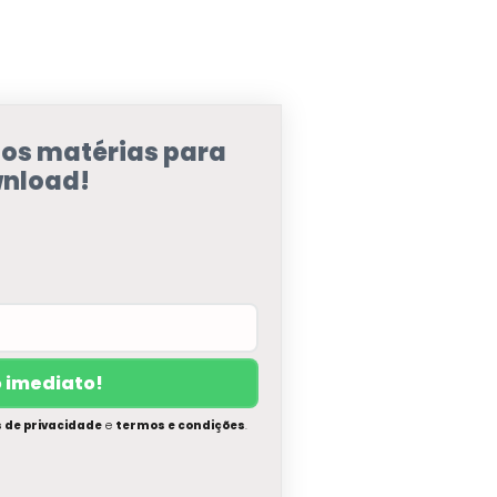
sos matérias para
nload!
s de privacidade
e
termos e condições
.