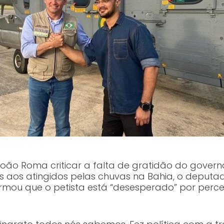
João Roma criticar a falta de gratidão do gover
os aos atingidos pelas chuvas na Bahia, o deput
rmou que o petista está “desesperado” por perc