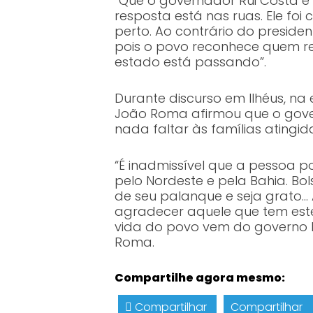
“Que o governador Rui Costa é
resposta está nas ruas. Ele foi
perto. Ao contrário do preside
pois o povo reconhece quem re
estado está passando”.
Durante discurso em Ilhéus, na
João Roma afirmou que o gover
nada faltar às famílias atingid
“É inadmissível que a pessoa p
pelo Nordeste e pela Bahia. B
de seu palanque e seja grato…
agradecer aquele que tem este
vida do povo vem do governo Bo
Roma.
Compartilhe agora mesmo:
Compartilhar
Compartilhar