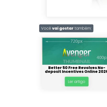
Você
vai gostar
também:
Better 50 Free Revolves No-
deposit Incentives Online 202
Ler artigo