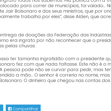
 ingrato todos nós sabemos. Fez política com a 
 colocado para correr de municípios, foi vaiado… 
nte Jair Bolsonaro e dos seus ministros, que por
almente trabalha por eles”, disse Alden, que acr
 entrega de doações da Federação das Indústrias
no era ingrato por não reconhecer que o presid
as pelas chuvas.
ossa ter tamanha ingratidão com o presidente qu
olsonaro fez com que nada faltasse. Este não é o
 A pessoa pode não se curvar para pedir, mas te
ndido a mão… O senhor é correria no nome, mas 
lsonaro. O dinheiro que chegou nas contas dos m
Compartilhar