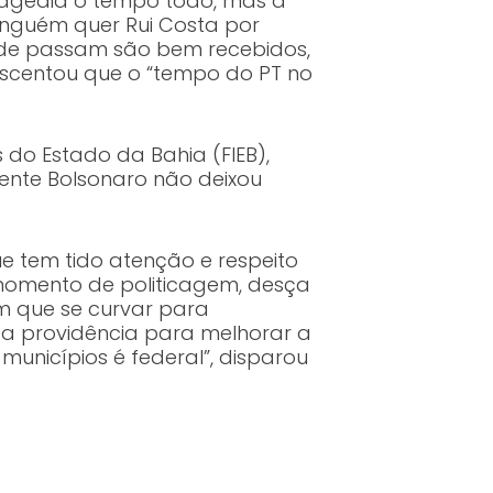
tragédia o tempo todo, mas a
Ninguém quer Rui Costa por
 onde passam são bem recebidos,
escentou que o “tempo do PT no
 do Estado da Bahia (FIEB),
ente Bolsonaro não deixou
e tem tido atenção e respeito
 momento de politicagem, desça
m que se curvar para
a providência para melhorar a
unicípios é federal”, disparou