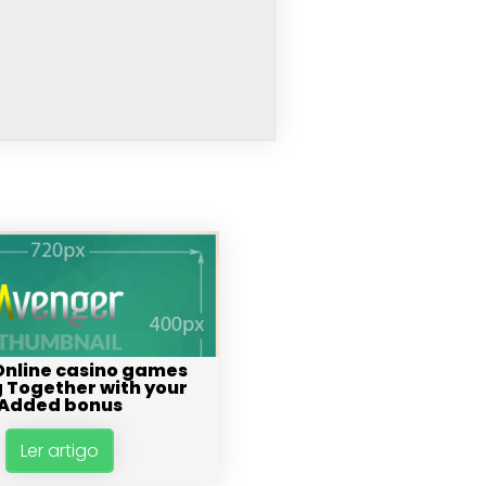
Online casino games
 Together with your
Added bonus
Ler artigo