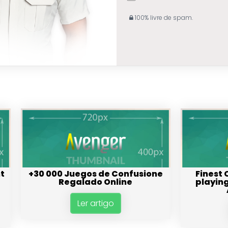
100% livre de spam.
ht
+30 000 Juegos de Confusione
Finest 
Regalado Online
playing
Ler artigo