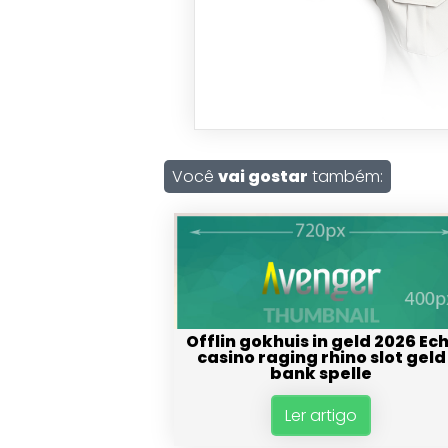
Você
vai gostar
também:
Offlin gokhuis in geld 2026 Ec
casino raging rhino slot geld
bank spelle
Ler artigo