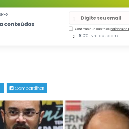
ORES
eba conteúdos
Confirmo que aceito as
políticas de
100% livre de spam.
Compartilhar