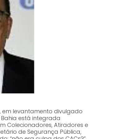
iro, em levantamento divulgado
a Bahia está integrada
m Colecionadores, Atiradores e
etário de Segurança Pública,
ado: “não era culpa dos CACs?”.