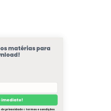
sos matérias para
nload!
s de privacidade
e
termos e condições
.