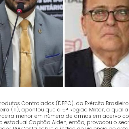
Produtos Controlados (DFPC), do Exército Brasile
ira (11), apontou que a 6ª Região Militar, a qual 
erceira menor em número de armas em acervo co
estadual Capitão Alden, então, provocou o secr
dor Rui Costa sobre o índice de violência no est