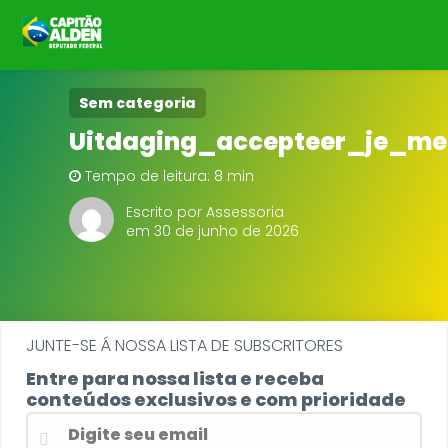
HOME
Sem categoria
Uitdaging_accepteer_je_m
NOTÍCIAS
Tempo de leitura: 8 min
BIOGRAFIA
Escrito por Assessoria
em 30 de junho de 2026
DOWNLOADS
EMENDAS
JUNTE-SE Á NOSSA LISTA DE SUBSCRITORES
PROJETOS
Entre para nossa lista e receba
conteúdos exclusivos e com prioridade