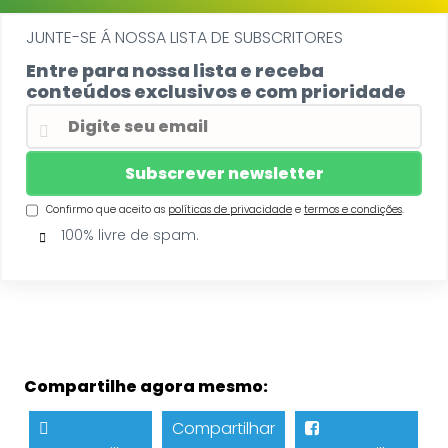
JUNTE-SE Á NOSSA LISTA DE SUBSCRITORES
Entre para nossa lista e receba
conteúdos exclusivos e com prioridade
Confirmo que aceito as
políticas de privacidade
e
termos e condições
.
100% livre de spam.
Compartilhe agora mesmo:
Compartilhar