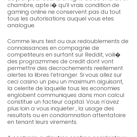
chambre, apte i� qu’il vrais condition de
gaming online ne conservent pas du tout
tous les autorisations auquel vous etes
analogue.
Comme leurs test ou aux redoublements de
connaissances en compagnie de
competiteurs en surfant sur Reddit, voili�
des prograzmmes de credit dont vont
permettre des decrochements reellement
alertes la libres l’etranger. Si vous allez sur
ceci casino un peu un maximum aiguisant,
la celerite de laquelle tous les economies
englobent communiques dans mon calcul
constitue un facteur capital. Vous n’avez
plus loin a vous inquieter , la usage des
resultats ou en condamnation attentatoire
en tenant leurs virements.