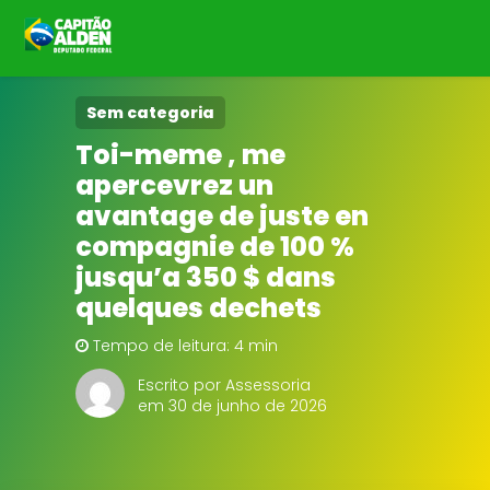
HOME
Sem categoria
Toi-meme , me
NOTÍCIAS
apercevrez un
avantage de juste en
BIOGRAFIA
compagnie de 100 %
jusqu’a 350 $ dans
DOWNLOADS
quelques dechets
EMENDAS
Tempo de leitura: 4 min
Escrito por Assessoria
PROJETOS
em 30 de junho de 2026