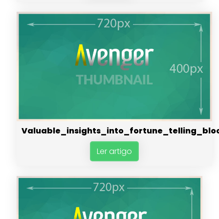
Valuable_insights_into_fortune_telling_bl
Ler artigo