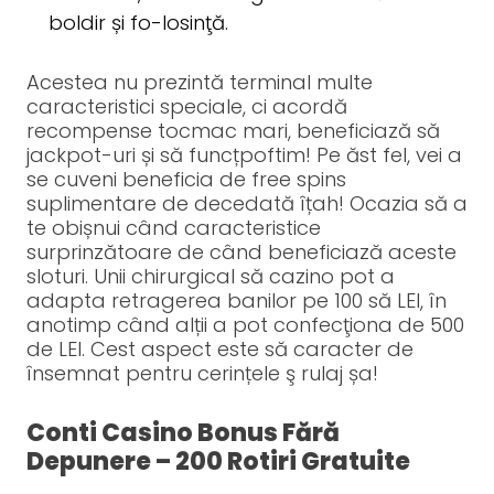
boldir și fo-losinţă.
Acestea nu prezintă terminal multe
caracteristici speciale, ci acordă
recompense tocmac mari, beneficiază să
jackpot-uri și să funcțpoftim! Pe ăst fel, vei a
se cuveni beneficia de free spins
suplimentare de decedată îțah! Ocazia să a
te obișnui când caracteristice
surprinzătoare de când beneficiază aceste
sloturi. Unii chirurgical să cazino pot a
adapta retragerea banilor pe 100 să LEI, în
anotimp când alții a pot confecţiona de 500
de LEI. Cest aspect este să caracter de
însemnat pentru cerințele ş rulaj șa!
Conti Casino Bonus Fără
Depunere – 200 Rotiri Gratuite