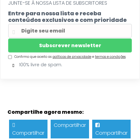
JUNTE-SE Á NOSSA LISTA DE SUBSCRITORES
Entre para nossa lista e receba
conteúdos exclusivos e com prioridade
Confirmo que aceito as
políticas de privacidade
e
termos e condições
.
100% livre de spam.
Compartilhe agora mesmo:
Compartilhar
Compartilhar
Compartilhar