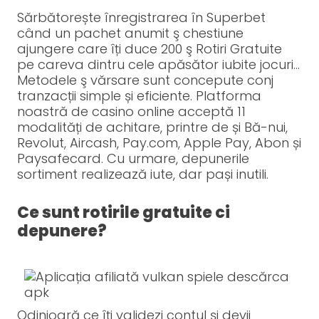
Sărbătorește înregistrarea în Superbet
când un pachet anumit ş chestiune
ajungere care îți duce 200 ş Rotiri Gratuite
pe careva dintru cele apăsător iubite jocuri…
Metodele ş vărsare sunt concepute conj
tranzacții simple și eficiente. Platforma
noastră de casino online acceptă 11
modalități de achitare, printre de și Bă-nui,
Revolut, Aircash, Pay.com, Apple Pay, Abon și
Paysafecard. Cu urmare, depunerile
sortiment realizează iute, dar pași inutili.
Ce sunt rotirile gratuite ci
depunere?
Odinioară ce îți validezi contul și devii