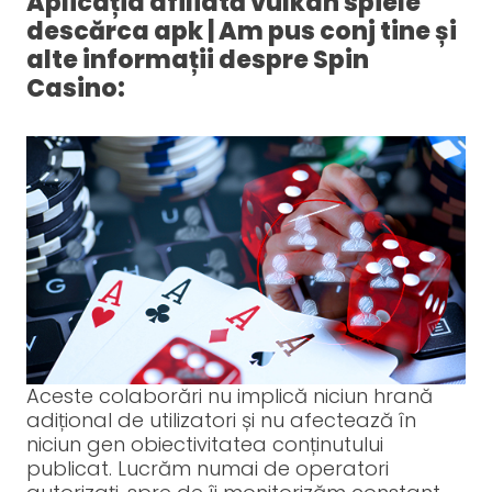
Aplicația afiliată vulkan spiele
descărca apk | Am pus conj tine și
alte informații despre Spin
Casino:
Aceste colaborări nu implică niciun hrană
adițional de utilizatori și nu afectează în
niciun gen obiectivitatea conținutului
publicat. Lucrăm numai de operatori