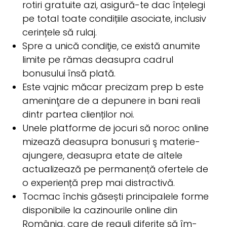
rotiri gratuite azi, asigură-te dac înțelegi
pe total toate condițiile asociate, inclusiv
cerințele să rulaj.
Spre a unică condiţie, ce există anumite
limite pe rămas deasupra cadrul
bonusului însă plată.
Este vajnic măcar precizam prep b este
ameninţare de a depunere in bani reali
dintr partea clienților noi.
Unele platforme de jocuri să noroc online
mizează deasupra bonusuri ş materie-
ajungere, deasupra etate de altele
actualizează pe permanență ofertele de
o experiență prep mai distractivă.
Tocmac închis găsești principalele forme
disponibile la cazinourile online din
România, care de reguli diferite să îm-