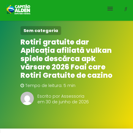
HOME
Sem categoria
Rotiri gratuite dar
NOTÍCIAS
Aplicația afiliată vulkan
spiele descărca apk
BIOGRAFIA
vărsare 2026 Foai care
Rotiri Gratuite de cazino
DOWNLOADS
Tempo de leitura: 5 min
EMENDAS
Escrito por Assessoria
em 30 de junho de 2026
PROJETOS