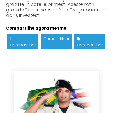
gratuite în care le primești. Aceste rotiri
gratuite îți dau șansa să o câștiga bani reali
dar ş investești.
Compartilhe agora mesmo:
Compartilhar
Compartilhar
Compartilhar