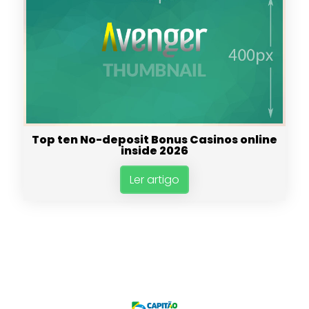
Top ten No-deposit Bonus Casinos online
inside 2026
Ler artigo