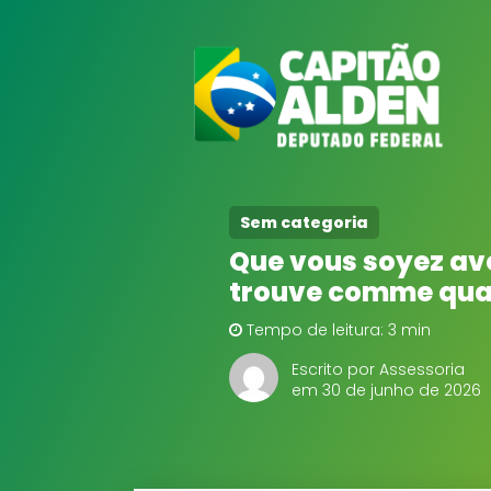
Sem categoria
Que vous soyez ave
trouve comme qua
Tempo de leitura: 3 min
Escrito por Assessoria
em 30 de junho de 2026