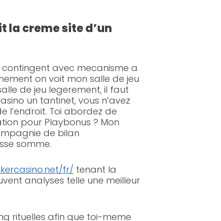
t la creme site d’un
les contingent avec mecanisme a
hement on voit mon salle de jeu
le de jeu legerement, il faut
asino un tantinet, vous n’avez
 l’endroit. Toi abordez de
ication pour Playbonus ? Mon
compagnie de bilan
basse somme.
kercasino.net/fr/
tenant la
uvent analyses telle une meilleur
g rituelles afin que toi-meme