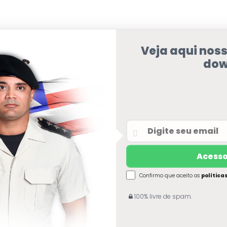
Veja aqui nos
dow
Confirmo que aceito as
política
100% livre de spam.