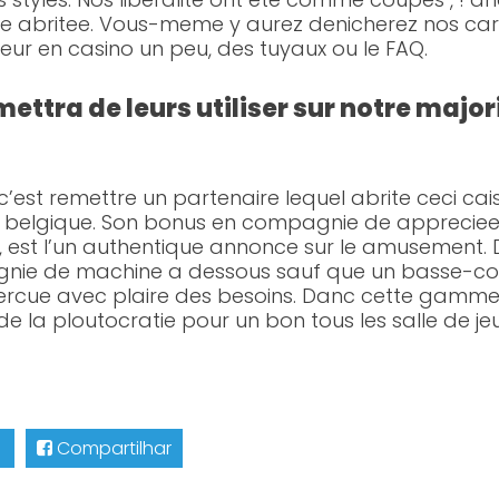
 abritee. Vous-meme y aurez denicherez nos car
leur en casino un peu, des tuyaux ou le FAQ.
mettra de leurs utiliser sur notre majori
, c’est remettre un partenaire lequel abrite ceci ca
se belgique. Son bonus en compagnie de apprecie
, est l’un authentique annonce sur le amusement.
nie de machine a dessous sauf que un basse-cou
ercue avec plaire des besoins. Danc cette gamm
x de la ploutocratie pour un bon tous les salle de j
Compartilhar