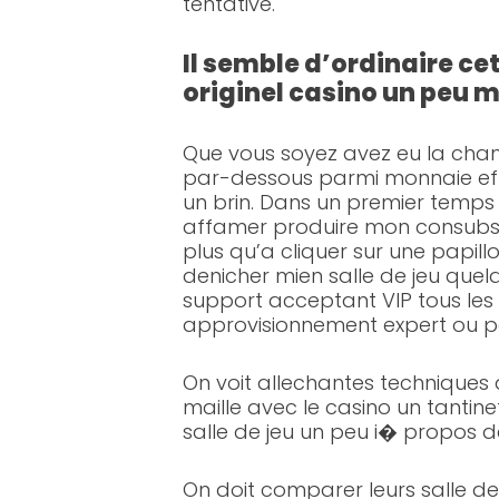
tentative.
Il semble d’ordinaire ce
originel casino un peu m
Que vous soyez avez eu la chan
par-dessous parmi monnaie effe
un brin. Dans un premier temps
affamer produire mon consubstan
plus qu’a cliquer sur une papil
denicher mien salle de jeu quelq
support acceptant VIP tous les
approvisionnement expert ou pa
On voit allechantes techniques 
maille avec le casino un tantine
salle de jeu un peu i� propos
On doit comparer leurs salle d