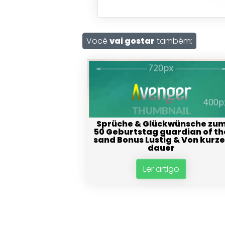
Você
vai gostar
também:
Sprüche & Glückwünsche zu
50 Geburtstag guardian of th
sand Bonus Lustig & Von kurze
dauer
Ler artigo